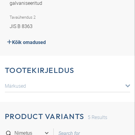
galvaniseeritud
Tavaühendus 2
JIS B 8363
Kõik omadused
TOOTEKIRJELDUS
Märkused
PRODUCT VARIANTS
5
Results