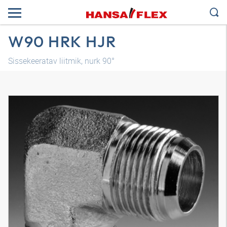
W90 HRK HJR
Sissekeeratav liitmik, nurk 90°
3D-mudel