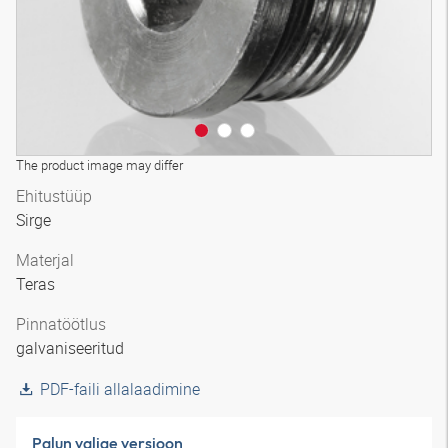
The product image may differ
Ehitustüüp
Sirge
Materjal
Teras
Pinnatöötlus
galvaniseeritud
PDF-faili allalaadimine
Palun valige versioon