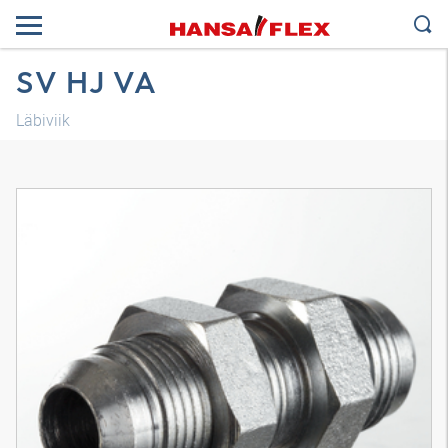
SV HJ VA
Läbiviik
3D-mudel