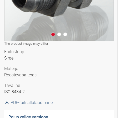
The product image may differ
Ehitustüüp
Sirge
Materjal
Roostevaba teras
Tavaline
ISO 8434-2
PDF-faili allalaadimine
Palun valige versioon