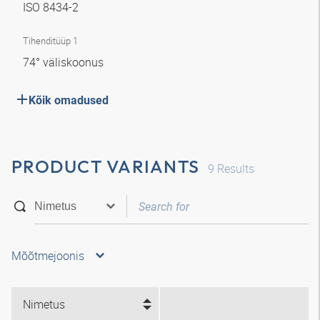
ISO 8434-2
Tihenditüüp 1
74° väliskoonus
Kõik omadused
PRODUCT VARIANTS
9
Results
Mõõtmejoonis
Nimetus