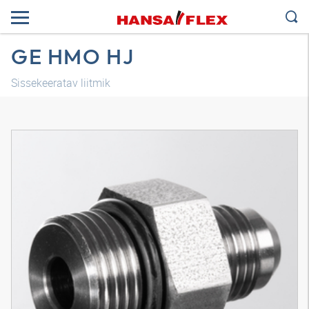
GE HMO HJ
Sissekeeratav liitmik
3D-mudel