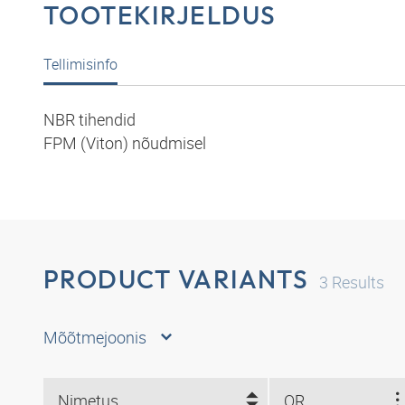
TOOTEKIRJELDUS
Tellimisinfo
NBR tihendid
FPM (Viton) nõudmisel
PRODUCT VARIANTS
3
Results
Mõõtmejoonis
Nimetus
OR