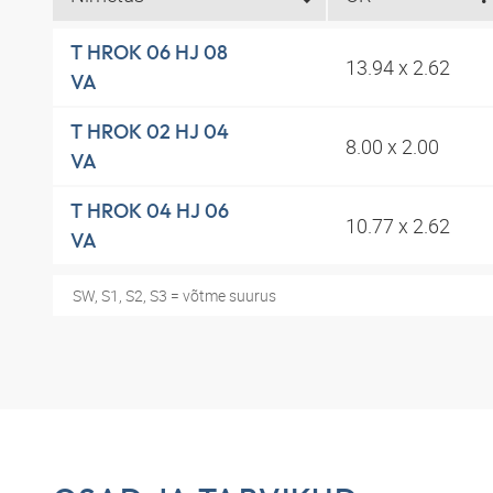
T HROK 06 HJ 08
13.94 x 2.62
VA
T HROK 02 HJ 04
8.00 x 2.00
VA
T HROK 04 HJ 06
10.77 x 2.62
VA
SW, S1, S2, S3 = võtme suurus