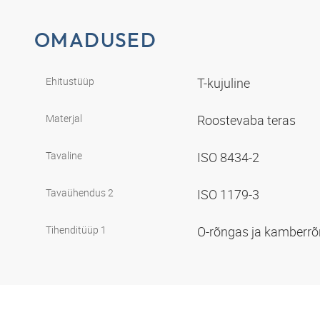
OMADUSED
Ehitustüüp
T-kujuline
Materjal
Roostevaba teras
Tavaline
ISO 8434-2
Tavaühendus 2
ISO 1179-3
Tihenditüüp 1
O-rõngas ja kamberr