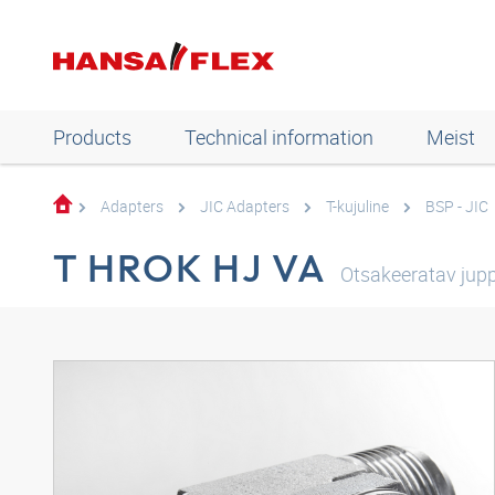
Products
Technical information
Meist
Adapters
JIC Adapters
T-kujuline
BSP - JIC
T HROK HJ VA
Otsakeeratav jupp,