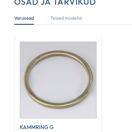
OSAD JA TARVIKUD
Varuosad
Teised mudelid
KAMMRING G