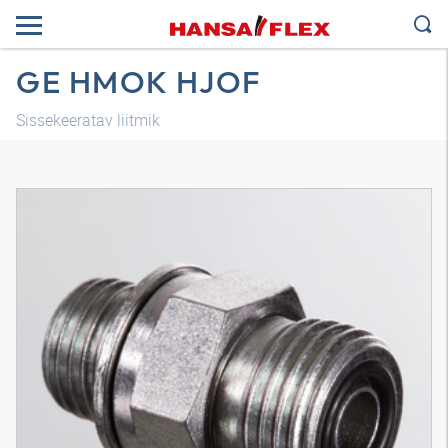
GE HMOK HJOF
Sissekeeratav liitmik
3D-mudel