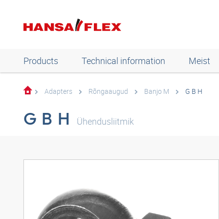
Products
Technical information
Meist
Adapters
Rõngaaugud
Banjo M
G B H
G B H
Ühendusliitmik