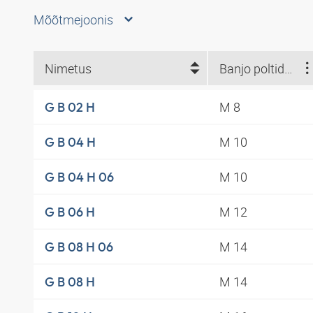
Mõõtmejoonis
Nimetus
Banjo poltidele
M 8
G B 02 H
M 10
G B 04 H
M 10
G B 04 H 06
M 12
G B 06 H
M 14
G B 08 H 06
M 14
G B 08 H