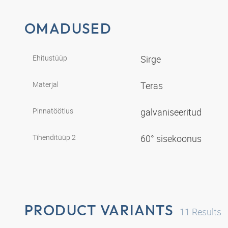
OMADUSED
Ehitustüüp
Sirge
Materjal
Teras
Pinnatöötlus
galvaniseeritud
Tihenditüüp 2
60° sisekoonus
PRODUCT VARIANTS
11
Results