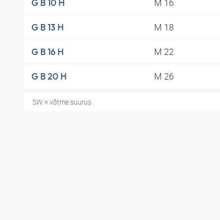
M 16
G B 10 H
M 18
G B 13 H
M 22
G B 16 H
M 26
G B 20 H
SW = võtme suurus