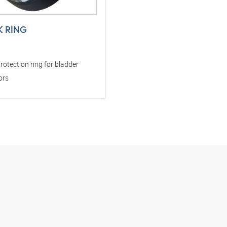
K RING
rotection ring for bladder
ors