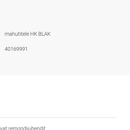
mahutitele HK BLAK
40169991
evat remondijuhendit.