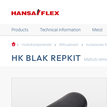
Products
Technical information
Meist
Hüdrokomponendid
Rõhusalvesti
Accessories f
HK BLAK REPKIT
Mahuti rem