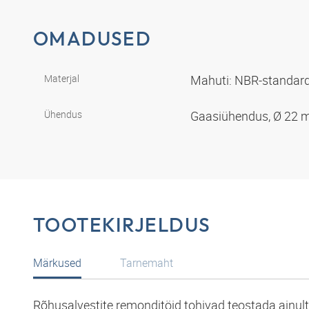
OMADUSED
Materjal
Mahuti: NBR-standa
Ühendus
Gaasiühendus, Ø 22 
TOOTEKIRJELDUS
Märkused
Tarnemaht
Rõhusalvestite remonditöid tohivad teostada ainul