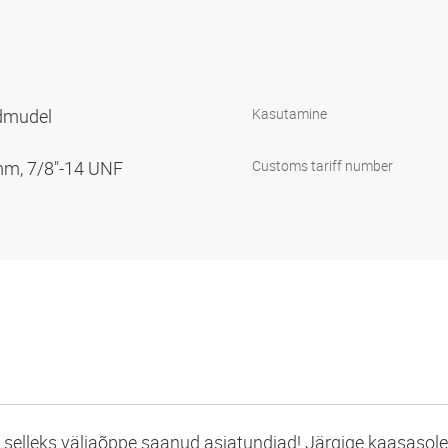
rdmudel
Kasutamine
mm, 7/8"-14 UNF
Customs tariff number
t selleks väljaõppe saanud asjatundjad! Järgige kaasasol