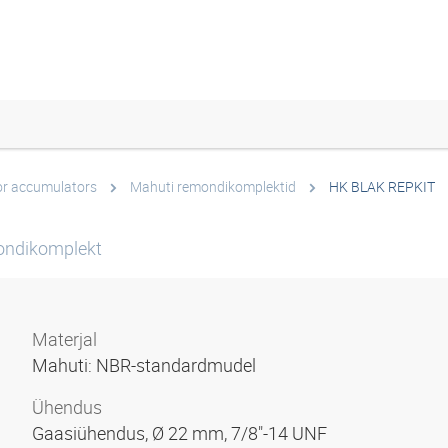
or accumulators
Mahuti remondikomplektid
HK BLAK REPKIT
ondikomplekt
Materjal
Mahuti: NBR-standardmudel
Ühendus
Gaasiühendus, Ø 22 mm, 7/8"-14 UNF