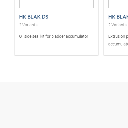
HK BLAK DS
HK BLA
2
Variants
2
Variants
Oil side seal kit for bladder accumulator
Extrusion p
accumulat