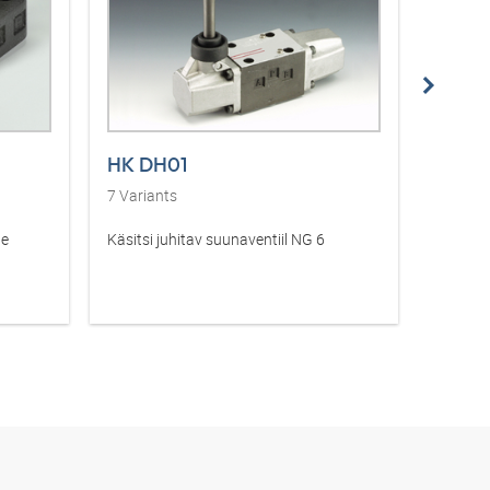
HK DH01
HK D
7
Variants
12
Vari
le
Käsitsi juhitav suunaventiil NG 6
Hand-op
NG6