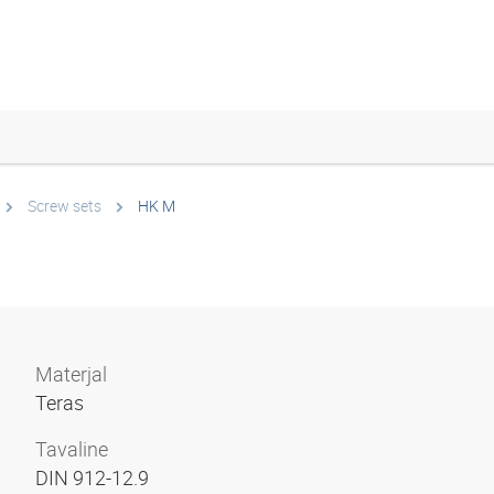
Screw sets
HK M
Materjal
Teras
Tavaline
DIN 912-12.9