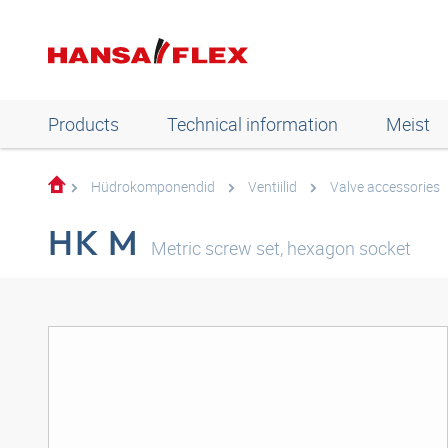
Products
Technical information
Meist
Hüdrokomponendid
Ventiilid
Valve accessories
HK M
Metric screw set, hexagon socket