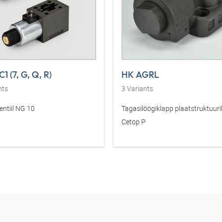
1 (7, G, Q, R)
HK AGRL
nts
3
Variants
ntiil NG 10
Tagasilöögiklapp plaatstruktuuri
Cetop P