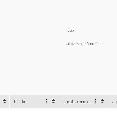
Tüüp
Customs tariff number
Poldid
Tõmbemoment (Nm)
Ge