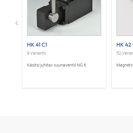
HK 41 C1
HK 42 C
9
Variants
52
Varia
Käsitsi juhitav suunaventiil NG 6
Magnetve