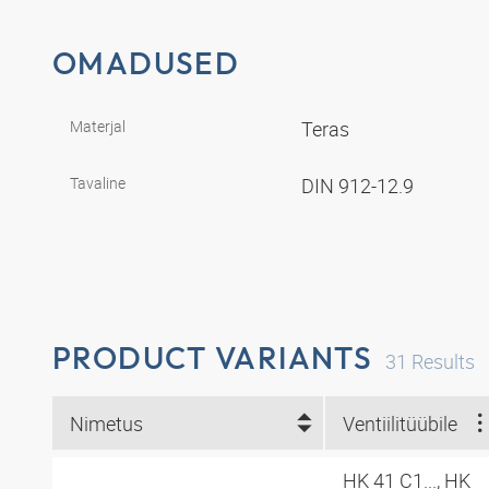
OMADUSED
Materjal
Teras
Tavaline
DIN 912-12.9
PRODUCT VARIANTS
31
Results
Nimetus
Ventiilitüübile
HK 41 C1..., HK