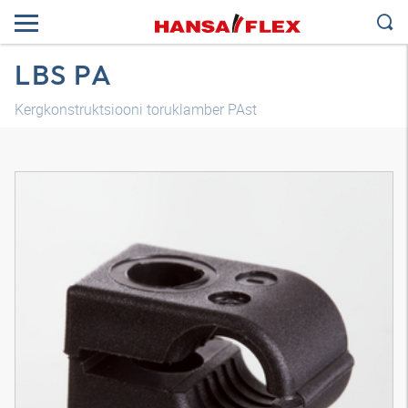
LBS PA
Kergkonstruktsiooni toruklamber PAst