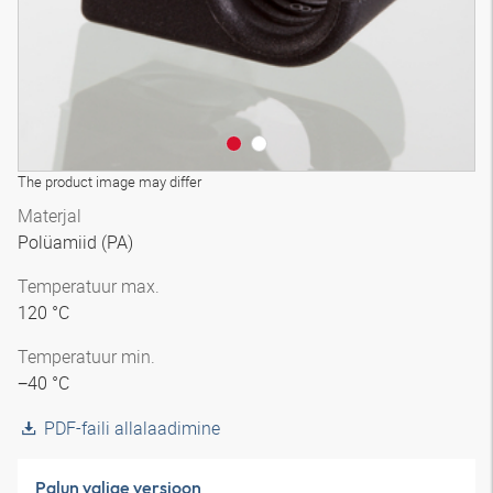
The product image may differ
Materjal
Polüamiid (PA)
Temperatuur max.
120 °C
Temperatuur min.
−40 °C
PDF-faili allalaadimine
Palun valige versioon