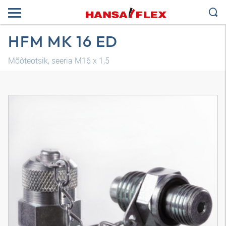
HFM MK 16 ED
Mõõteotsik, seeria M16 x 1,5