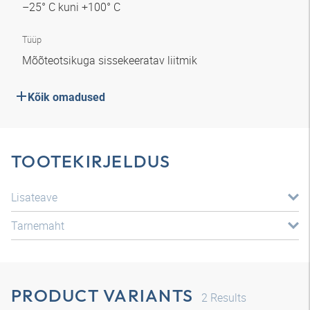
–25° C kuni +100° C
Tüüp
Mõõteotsikuga sissekeeratav liitmik
Kõik omadused
TOOTEKIRJELDUS
Lisateave
Tarnemaht
PRODUCT VARIANTS
2
Results