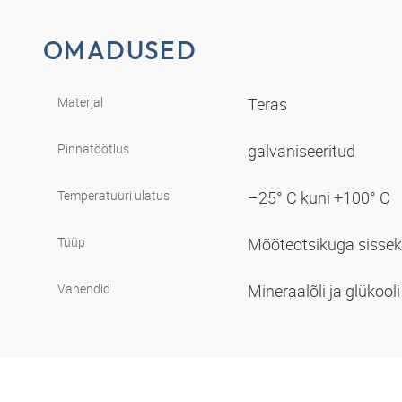
OMADUSED
Materjal
Teras
Pinnatöötlus
galvaniseeritud
Temperatuuri ulatus
–25° C kuni +100° C
Tüüp
Mõõteotsikuga sisseke
Vahendid
Mineraalõli ja glükool