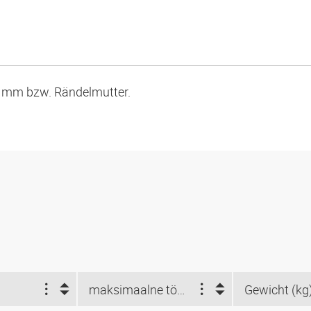
9 mm bzw. Rändelmutter.
maksimaalne töörõhk (bar)
Gewicht (kg