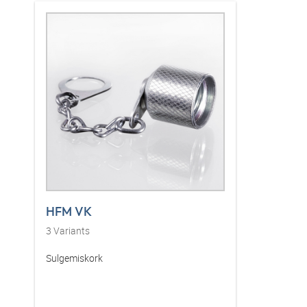
HFM VK
3
Variants
Sulgemiskork