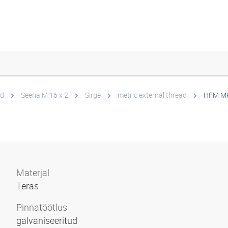
ed
Seeria M 16 x 2
Sirge
metric external thread
HFM M
Materjal
Teras
Pinnatöötlus
galvaniseeritud