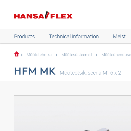
Products
Technical information
Meist
Mõõtetehnika
Mõõtesüsteemid
Mõõteühendus
HFM MK
Mõõteotsik, seeria M16 x 2