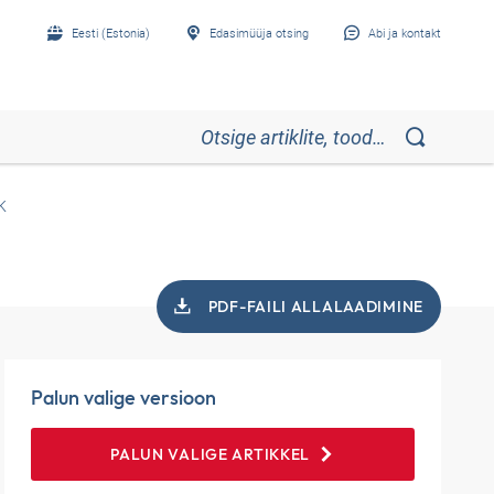
Eesti (Estonia)
Edasimüüja otsing
Abi ja kontakt
K
PDF-FAILI ALLALAADIMINE
Palun valige versioon
PALUN VALIGE ARTIKKEL