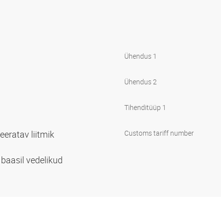
Ühendus 1
Ühendus 2
Tihenditüüp 1
eratav liitmik
Customs tariff number
i baasil vedelikud