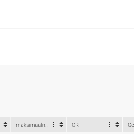
maksimaalne töörõhk (bar)
OR
Ge