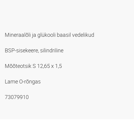
Mineraalõli ja glükooli baasil vedelikud
BSP-sisekeere, silindriline
Mõõteotsik S 12,65 x 1,5
Lame O-rõngas
73079910