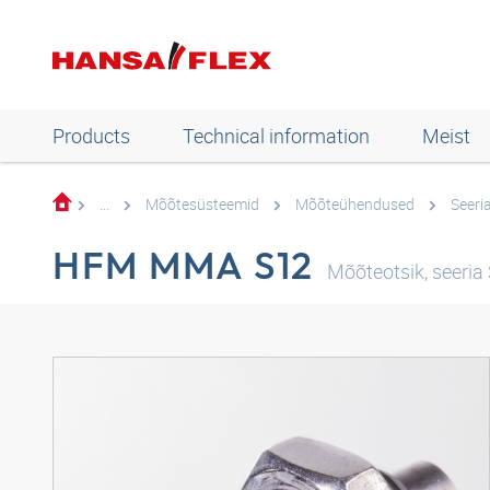
Products
Technical information
Meist
...
Mõõtesüsteemid
Mõõteühendused
Seeria
HFM MMA S12
Mõõteotsik, seeria 