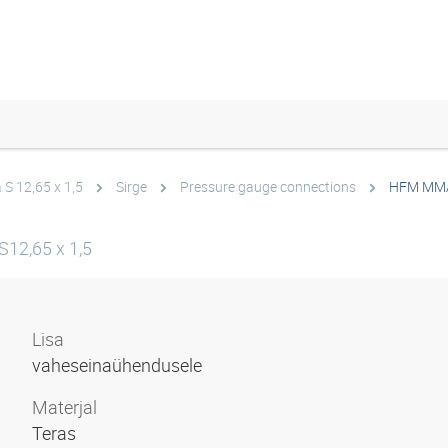
 S 12,65 x 1,5
Sirge
Pressure gauge connections
HFM MM
S12,65 x 1,5
Lisa
vaheseinaühendusele
Materjal
Teras