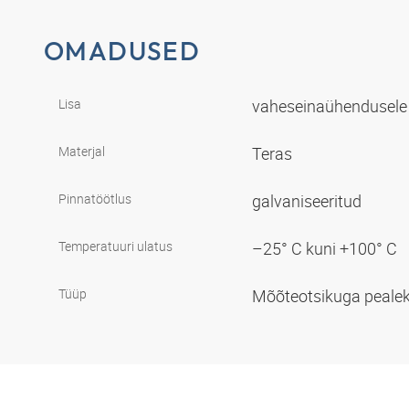
OMADUSED
Lisa
vaheseinaühendusel
Materjal
Teras
Pinnatöötlus
galvaniseeritud
Temperatuuri ulatus
–25° C kuni +100° C
Tüüp
Mõõteotsikuga pealek