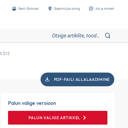
Eesti (Estonia)
Edasimüüja otsing
Abi ja kontakt
A S12
PDF-FAILI ALLALAADIMINE
Palun valige versioon
PALUN VALIGE ARTIKKEL