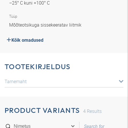
–25° C kuni +100° C
Tüüp
Mõõteotsikuga sissekeeratav liitmik
Kõik omadused
TOOTEKIRJELDUS
Tarnemaht
PRODUCT VARIANTS
4
Results