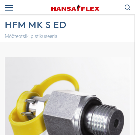
HFM MK S ED
Mõõteotsik, pistikuseeria