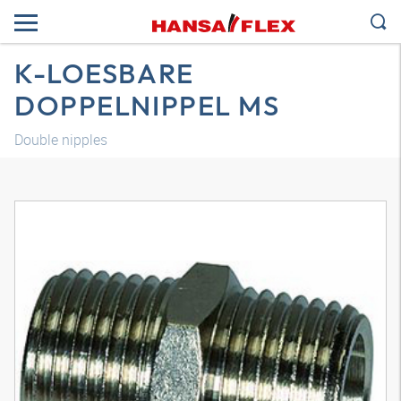
K-LOESBARE
DOPPELNIPPEL MS
Double nipples
3D-mudel