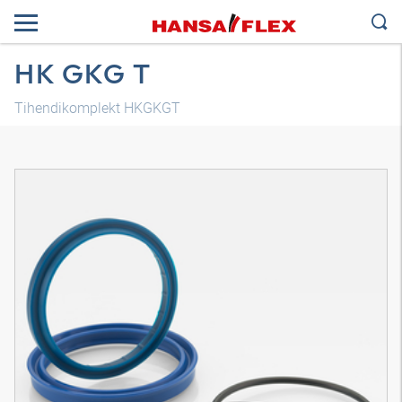
HK GKG T
Tihendikomplekt HKGKGT