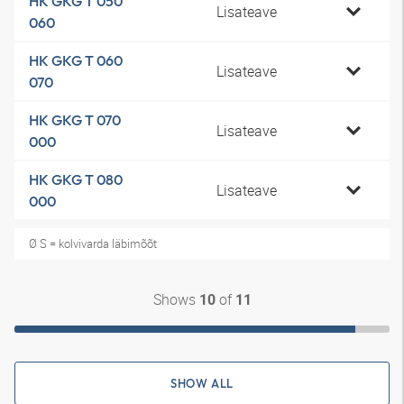
HK GKG T 050
Lisateave
060
HK GKG T 060
Lisateave
070
HK GKG T 070
Lisateave
000
HK GKG T 080
Lisateave
000
Ø S = kolvivarda läbimõõt
Shows
of
10
11
SHOW ALL