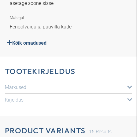
asetage soone sisse
Materjal
Fenoolvaigu ja puuvilla kude
Kõik omadused
TOOTEKIRJELDUS
Märkused
Kirjeldus
PRODUCT VARIANTS
15
Results