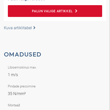
PALUN VALIGE ARTIKKEL
Kuva artiklitabel
OMADUSED
Libisemiskiirus max.
1 m/s
Pindade pressimine
35 N/mm²
Montaaž