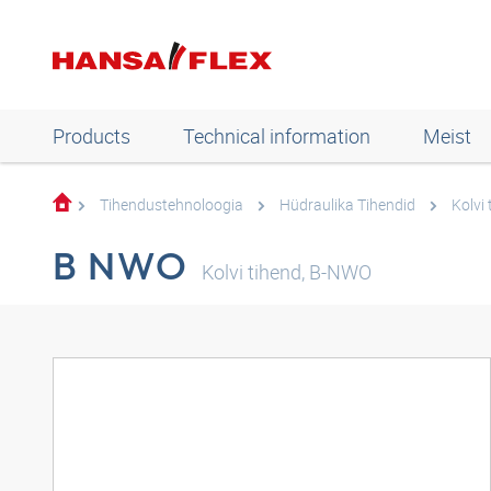
Products
Technical information
Meist
Tihendustehnoloogia
Hüdraulika Tihendid
Kolvi 
B NWO
Kolvi tihend, B-NWO