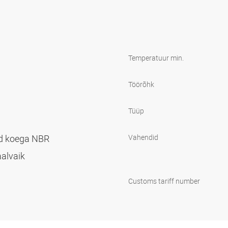
Temperatuur min.
Töörõhk
Tüüp
ud koega NBR
Vahendid
aalvaik
Customs tariff number