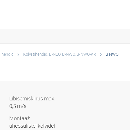
tihendid
Kolvi tihendid, B-NEO, B-NWO, B-NWO-KR
B NWO
Libisemiskiirus max.
0,5 m/s
Montaaž
üheosalistel kolvidel