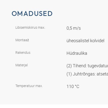
OMADUSED
Libisemiskiirus max.
0,5 m/s
Montaaž
üheosalistel kolvidel
Rakendus
Hüdraulika
Materjal
(2) Tihend: tugevdat
(1) Juhtrõngas: atset
Temperatuur max.
110 °C