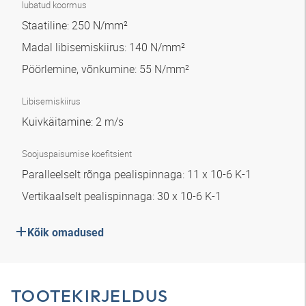
lubatud koormus
Staatiline: 250 N/mm²
Madal libisemiskiirus: 140 N/mm²
Pöörlemine, võnkumine: 55 N/mm²
Libisemiskiirus
Kuivkäitamine: 2 m/s
Soojuspaisumise koefitsient
Paralleelselt rõnga pealispinnaga: 11 x 10-6 K-1
Vertikaalselt pealispinnaga: 30 x 10-6 K-1
Kõik omadused
TOOTEKIRJELDUS