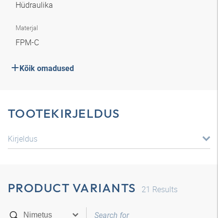
Hüdraulika
Materjal
FPM-C
Kõik omadused
TOOTEKIRJELDUS
Kirjeldus
PRODUCT VARIANTS
21
Results