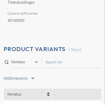
Tihendusrõngas
Customs tariff number
40169300
PRODUCT VARIANTS
1
Result
Mõõtmejoonis
Nimetus