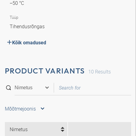
−50 °C
Tüüp
Tihendusrõngas
Kõik omadused
PRODUCT VARIANTS
10
Results
Mõõtmejoonis
Nimetus