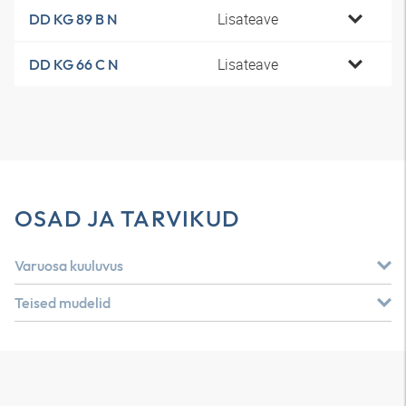
Lisateave
DD KG 89 B N
Lisateave
DD KG 66 C N
OSAD JA TARVIKUD
Varuosa kuuluvus
Teised mudelid