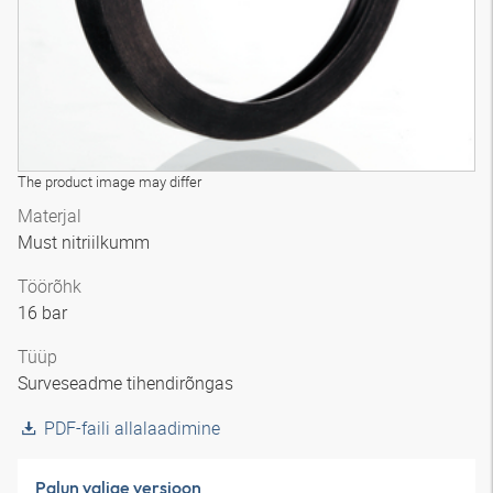
The product image may differ
Materjal
Must nitriilkumm
Töörõhk
16 bar
Tüüp
Surveseadme tihendirõngas
PDF-faili allalaadimine
Palun valige versioon