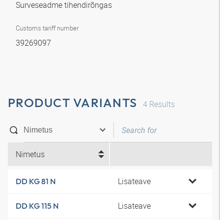
Surveseadme tihendirõngas
Customs tariff number
39269097
PRODUCT VARIANTS
4
Results
Nimetus
Lisateave
DD KG 81 N
Lisateave
DD KG 115 N