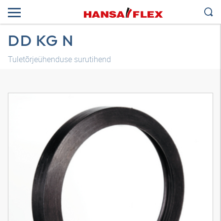
DD KG N
Tuletõrjeühenduse surutihend