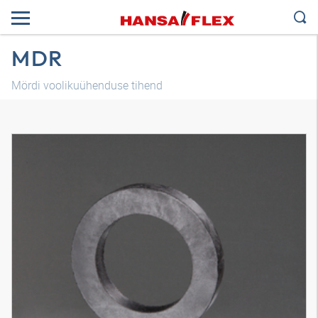
MDR
Mördi voolikuühenduse tihend