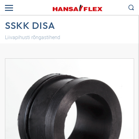
SSKK DISA
Liivapihusti rõngastihend