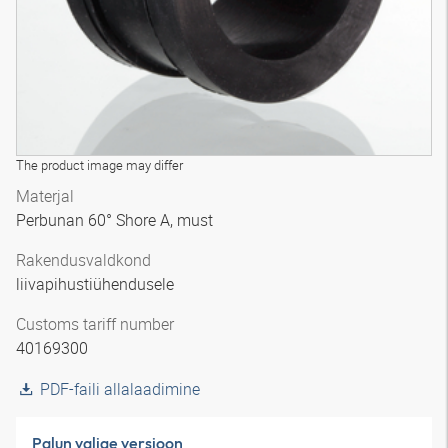
The product image may differ
Materjal
Perbunan 60° Shore A, must
Rakendusvaldkond
liivapihustiühendusele
Customs tariff number
40169300
PDF-faili allalaadimine
Palun valige versioon