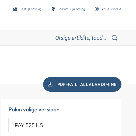
Eesti (Estonia)
Edasimüüja otsing
Abi ja kontakt
PDF-FAILI ALLALAADIMINE
Palun valige versioon