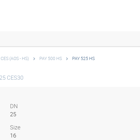
 CES (AOS - HS)
PAY 500 HS
PAY 525 HS
N25 CES30
DN
25
Size
16