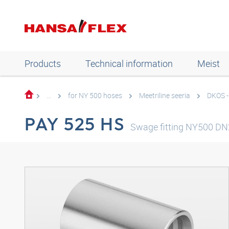
Products
Technical information
Meist
...
for NY 500 hoses
Meetriline seeria
DKOS -
PAY 525 HS
Swage fitting NY500 D