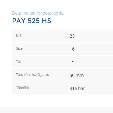
Detailne teave toote kohta
PAY 525 HS
DN
25
Size
16
Toll
1″
Toru välimise-Ø jaoks
30 mm
Töörõhk
315 bar