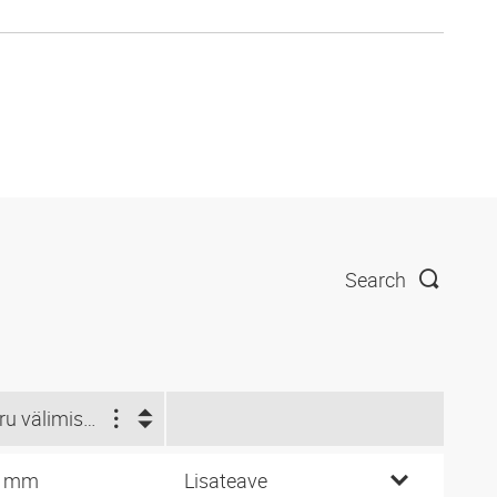
Search
Toru välimise-Ø jaoks (mm)
0 mm
Lisateave