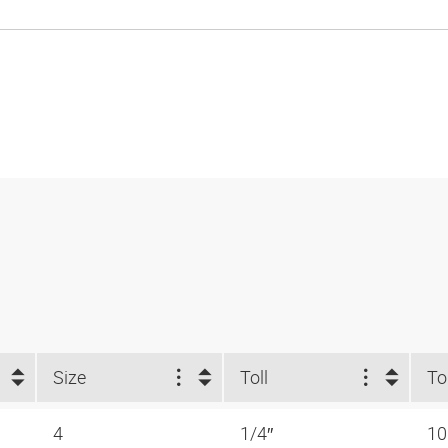
Size
Toll
4
1/4″
1